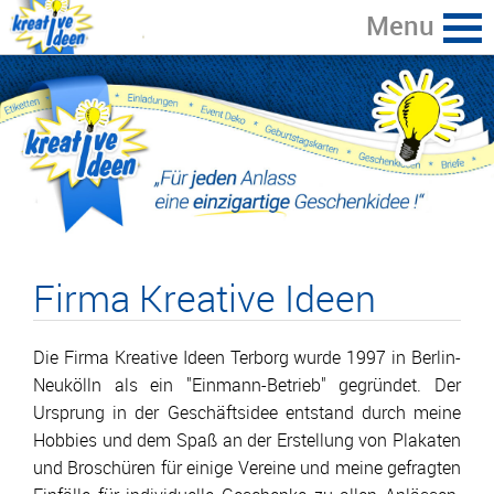
Home
zurück
Firma Kreative Ideen
Individuelle Geschenkideen
Firma Kreative Ideen
Produktpalette
Besonders beliebte Produkte
Die Firma Kreative Ideen Terborg wurde 1997 in Berlin-
Neukölln als ein "Einmann-Betrieb" gegründet. Der
Besondere Anlässe
Ursprung in der Geschäftsidee entstand durch meine
Dekorationen
Hobbies und dem Spaß an der Erstellung von Plakaten
und Broschüren für einige Vereine und meine gefragten
Veranstaltungs-Service