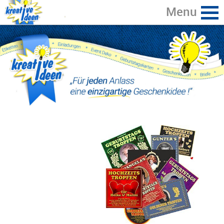
Home
zurück
Geschenke mit individuellen Etiketten
Geldgeschenke
Glückwunschkarten/ Gutscheine
Historische Gemälde
Spaßige Vorträge zum Geburtstag
Kreative Ideen Terborg