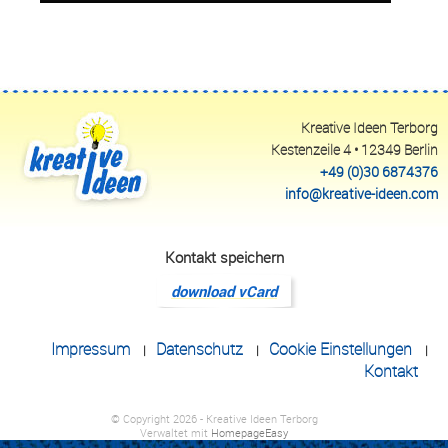
Anfahrt
vCard
QR-Code
Bookmark
Impressum
•
Datenschutz
•
Cookie Einstellungen
•
Kontakt
Kreative Ideen Terborg
Verwaltet mit HomepageEasy
Kestenzeile 4 • 12349 Berlin
+49 (0)30 6874376
info@kreative-ideen.com
Kontakt speichern
Impressum
Datenschutz
Cookie Einstellungen
|
|
|
Kontakt
© Copyright 2026 - Kreative Ideen Terborg
Verwaltet mit
HomepageEasy