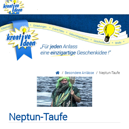
Home
zurück
Geburt/Taufe
Geburtstag
/
Besondere Anlässe
/
Neptun-Taufe
Einschulung
Konfirmation/Kommunion
Hochzeit
Dienstjubiläum/Beförderung
Neptun-Taufe
Vereinsleben