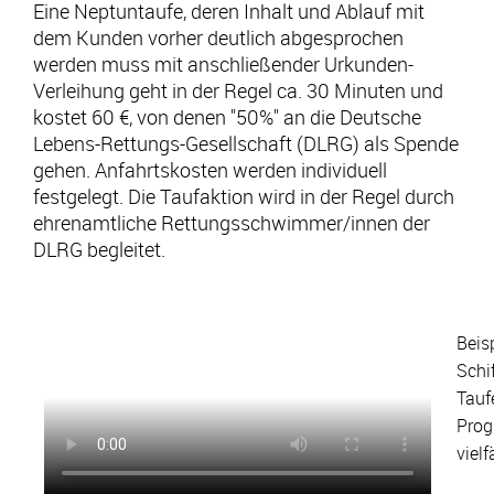
Eine Neptuntaufe, deren Inhalt und Ablauf mit
Feiertage
dem Kunden vorher deutlich abgesprochen
Abschied/Krankheit/Tod
werden muss mit anschließender Urkunden-
Verleihung geht in der Regel ca. 30 Minuten und
Neptun-Taufe
kostet 60 €, von denen "50%" an die Deutsche
Lebens-Rettungs-Gesellschaft (DLRG) als Spende
gehen. Anfahrtskosten werden individuell
Kreative Ideen Terborg
festgelegt. Die Taufaktion wird in der Regel durch
Kestenzeile 4
ehrenamtliche Rettungsschwimmer/innen der
12349 Berlin • Deutschland
DLRG begleitet.
info@kreative-ideen.com
+49 (0)30 6874376
Beis
+49 (0)30 37719530
Schi
Tau
Pro
vielf
E-Mail
Anrufen