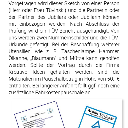
Kestenzeile 4
Vorgetragen wird dieser Sketch von einer Person
12349 Berlin • Deutschland
(Herr oder Frau Tüvinski) und die Partnerin oder
der Partner des Jubilars oder Jubilarin können
info@kreative-ideen.com
mit einbezogen werden. Nach Abschluss der
+49 (0)30 6874376
Prüfung wird ein TÜV-Bericht ausgehändigt. Von
uns werden zwei Nummernschilder und die TÜV-
+49 (0)30 37719530
Urkunde gefertigt. Bei der Beschaffung weiterer
Utensilien, wie z. B. Taschenlampe, Hammer,
Ölkanne, „Blaumann“ und Mütze kann geholfen
werden. Sollte der Vortrag durch die Firma
E-Mail
Anrufen
Kreative Ideen gehalten werden, sind die
Materialien im Pauschalbetrag in Höhe von 50,- €
enthalten. Bei längerer Anfahrt fällt ggf. noch eine
zusätzliche Fahrkostenpauschale an.
Anfahrt
vCard
QR-Code
Bookmark
Impressum
•
Datenschutz
•
Cookie Einstellungen
•
Kontakt
Verwaltet mit HomepageEasy